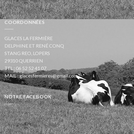
COORDONNÉES
GLACES LA FERMIÈRE
DELPHINE ET RENÉ CONQ
STANG REO, LOPERS
29310 QUERRIEN
TEL :
06 52 52 41 07
MAIL :
glacesfermieres@gmail.com
NOTRE FACEBOOK