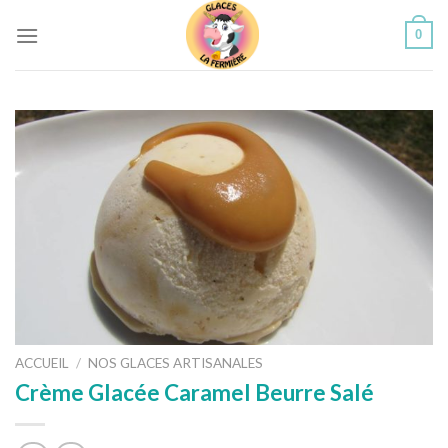
Skip
0
to
content
ACCUEIL
/
NOS GLACES ARTISANALES
Crème Glacée Caramel Beurre Salé