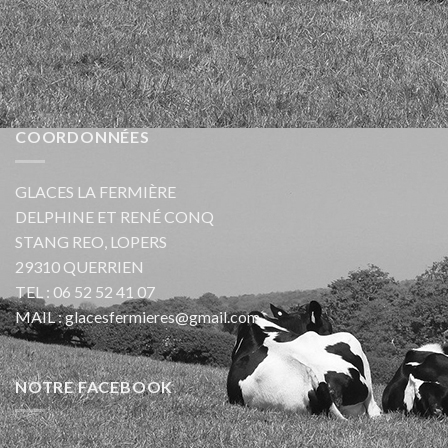
COORDONNÉES
GLACES LA FERMIÈRE
DELPHINE ET RENÉ CONQ
STANG REO, LOPERS
29310 QUERRIEN
TEL :
06 52 52 41 07
MAIL :
glacesfermieres@gmail.com
NOTRE FACEBOOK