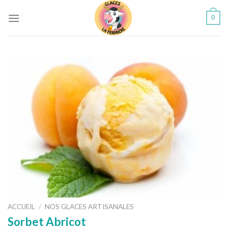
Skip
0
to
content
ACCUEIL
/
NOS GLACES ARTISANALES
Sorbet Abricot