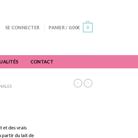
0
SE CONNECTER
PANIER /
0.00
€
UALITÉS
CONTACT
NALES
t et des vrais
 partir du lait de