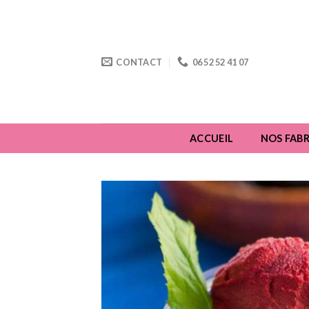
Skip
to
content
CONTACT
06 52 52 41 07
ACCUEIL
NOS FABR