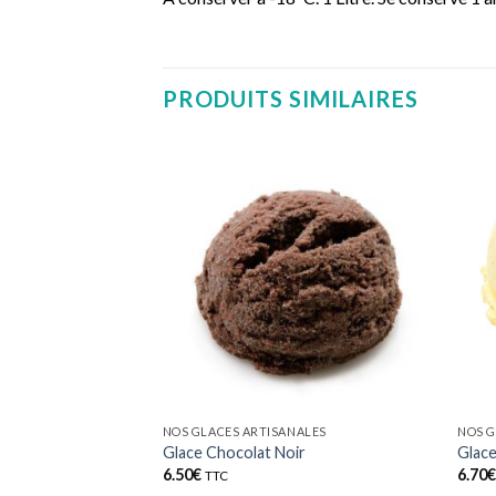
PRODUITS SIMILAIRES
NALES
NOS GLACES ARTISANALES
NOS G
anc avec Brownies
Glace Chocolat Noir
Glace
6.50
€
6.70
TTC