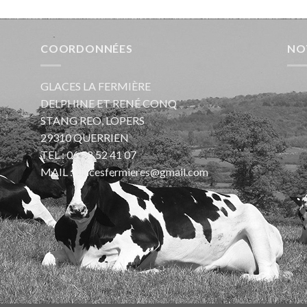
COORDONNÉES
NO
GLACES LA FERMIÈRE
DELPHINE ET RENÉ CONQ
STANG REO, LOPERS
29310 QUERRIEN
TEL :
06 52 52 41 07
MAIL :
glacesfermieres@gmail.com