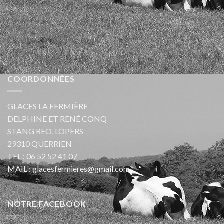
COORDONNÉES
GLACES LA FERMIÈRE
DELPHINE ET RENÉ CONQ
STANG REO, LOPERS
29310 QUERRIEN
TEL :
06 52 52 41 07
MAIL :
glacesfermieres@gmail.com
NOTRE FACEBOOK