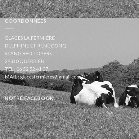
COORDONNÉES
GLACES LA FERMIÈRE
DELPHINE ET RENÉ CONQ
STANG REO, LOPERS
29310 QUERRIEN
TEL :
06 52 52 41 07
MAIL :
glacesfermieres@gmail.com
NOTRE FACEBOOK