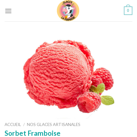
Skip
0
to
content
ACCUEIL
/
NOS GLACES ARTISANALES
Sorbet Framboise